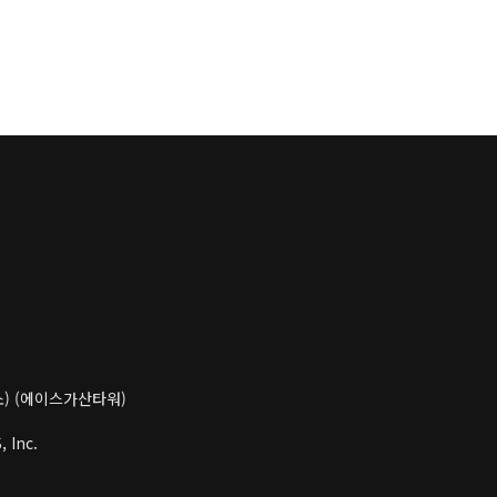
니
더 보기
구소) (에이스가산타워)
 Inc.