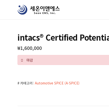
Skip
세
to
온
main
이
content
앤
에
intacs® Certified Potenti
스
₩
1,600,000
마감
카테고리:
Automotive SPICE (A-SPICE)