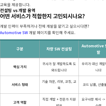
교육을 제공합니다.
컨설팅 vs 개발 용역
어떤 서비스가 적합한지 고민되시나요?
개발 인력이 부족하거나 전체 개발을 맡기고 싶으시다면?
Automotive SW
개발 페이지를 확인해 주세요.
Automotive
구분
차량 SW 컨설팅
발
컨설팅
귀사가 잘 개발하도록 도
우리가 대신 개발
vs
핵심 가치
와드립니다
니다
개발
용역
기술 자문, 리뷰, 코칭, 교
서비스 형태
코드 납품, 산출
육
직접 개발 + 전문가 지원
요구사항 제시 ->
고객 역할
받음
수령