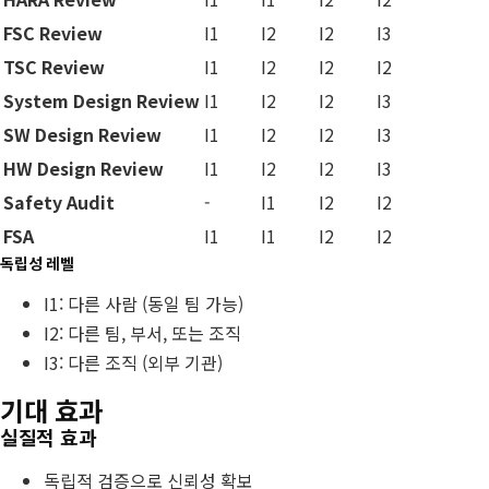
FSC Review
I1
I2
I2
I3
TSC Review
I1
I2
I2
I2
System Design Review
I1
I2
I2
I3
SW Design Review
I1
I2
I2
I3
HW Design Review
I1
I2
I2
I3
Safety Audit
-
I1
I2
I2
FSA
I1
I1
I2
I2
독립성 레벨
I1: 다른 사람 (동일 팀 가능)
I2: 다른 팀, 부서, 또는 조직
I3: 다른 조직 (외부 기관)
기대 효과
실질적 효과
독립적 검증으로 신뢰성 확보