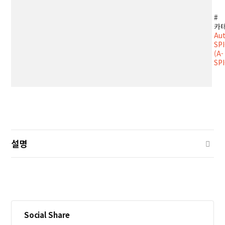
Up
Tra
카
Au
수
SP
(A-
SPI
설명
Social Share