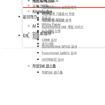
개발 & 테스트
교육 신청함
SeonCA
Automotive 소프트웨어
Knowledge
HKSAT
사양/설계 기술문서 작성
문의하기
자료실
Parasoft C/C++
테스트 및 테스트 용역
White Paper
AI
Automotive HW 개발 서비스
뉴스레터 신청
SEONEX
인증 & 심사
EN
지원
CMMI 심사
공지사항
Automotive SPICE 심사
Functional Safety 심사
사이버보안 심사
차량SW 원스톱
차량SW 원스톱