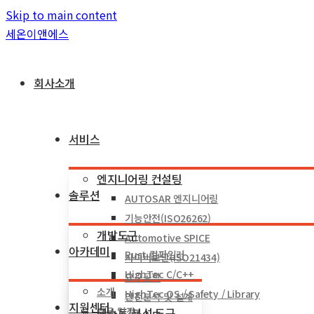
Skip to main content
세온이앤에스
회사소개
서비스
엔지니어링 컨설팅
솔루션
AUTOSAR 엔지니어링
기능안전(ISO26262)
개발도구
Automotive SPICE
아카데미
Rust 컴파일러
사이버보안(ISO21434)
HighTec C/C++
요구공학
소개
HighTec OS / Safety / Library
안전분석 및 설계
지원센터
테스트/분석 도구
교육 일정