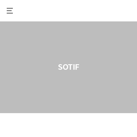
Skip
to
main
세
content
온
이
앤
에
스
SOTIF