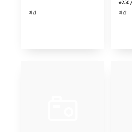
₩
250,
마감
마감
더 보기
더 