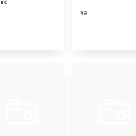
000
마감
보기
더 보기