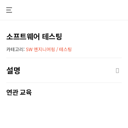
Skip
to
main
세
content
온
소프트웨어 테스팅
이
앤
카테고리:
SW 엔지니어링 / 테스팅
에
스
설명
SW 엔지니어링 /
SW
SW
SW
테스팅
엔지니어링
엔지니어링 /
엔지
/ 테스팅
테스팅
테스